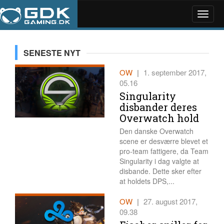
Toggle
naviga
SENESTE NYT
OW
|
1. september 2017,
05.16
Singularity
disbander deres
Overwatch hold
Den danske Overwatch
scene er desværre blevet et
pro-team fattigere, da Team
Singularity i dag valgte at
disbande. Dette sker efter
at holdets DPS,...
OW
|
27. august 2017,
09.38