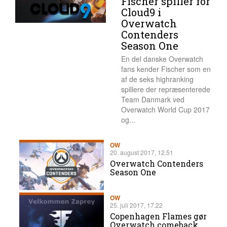
Fischer spiller for
Cloud9 i
Overwatch
Contenders
Season One
En del danske Overwatch
fans kender Fischer som en
af de seks highranking
spillere der repræsenterede
Team Danmark ved
Overwatch World Cup 2017
og...
OW
20. august 2017, 12.51
Overwatch Contenders
Season One
OW
25. juli 2017, 17.22
Copenhagen Flames gør
Overwatch comeback