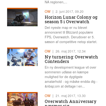
NA regionen,...
OW
|
2. juni 2017, 09.20
Horizon Lunar Colony og
season 5 i Overwatch
Det nyeste map er nu blevet
annonceret til Blizzard populære
FPS, Overwatch. Derudover er 5.
sæson af competitive netop startet.
OW
|
26. maj 2017, 12.34
Ny turnering: Overwatch
Contenders
En ny development league vil over
sommeren udløse en kæmpe
mulighed for de dygtigste
amatørhold - og måske endda dig -
&nbsp;om at deltage i en...
OW
|
21. maj 2017, 13.30
Overwatch Anniversary
nærmer sig