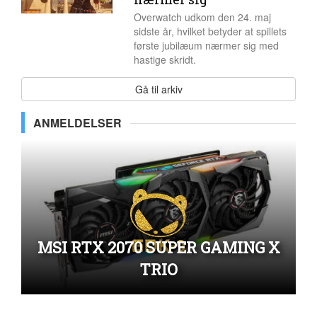
Overwatch​ udkom den 24. maj
sidste år, hvilket betyder at spillets
første jubilæum nærmer sig med
hastige skridt.
Gå til arkiv
ANMELDELSER
MSI RTX 2070 SUPER GAMING X
TRIO