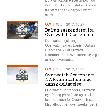
EU kvalifikation blevet afholdt, og
det er tid til at gøre status. Allerede
fra start af har&nbsp;der været
store...
OW
|
9. juni 2017, 18.27
Dafran suspenderet fra
Overwatch Contenders
Danmarks højst rangerende
Overwatch spiller, Daniel "Dafran"
Francesca, er af Blizzard
Entertainment blevet kendt skyldig i
at have overtrådt...
OW
|
7. juni 2017, 15.00
Overwatch Contenders -
NA kvalifikation med
dansk deltagelse
Overwatch Contenders, Blizzards
nye forsøg på at finde og udvikle
talenter inden for Overwatch esport,
blev afholdt hen over weekenden i