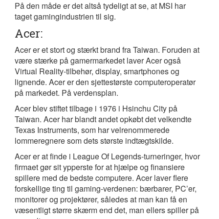
På den måde er det altså tydeligt at se, at MSI har
taget gamingindustrien til sig.
Acer:
Acer er et stort og stærkt brand fra Taiwan. Foruden at
være stærke på gamermarkedet laver Acer også
Virtual Reality-tilbehør, display, smartphones og
lignende. Acer er den sjettestørste computeroperatør
på markedet. På verdensplan.
Acer blev stiftet tilbage i 1976 i Hsinchu City på
Taiwan. Acer har blandt andet opkøbt det velkendte
Texas Instruments, som har velrenommerede
lommeregnere som dets største indtægtskilde.
Acer er at finde i League Of Legends-turneringer, hvor
firmaet gør sit ypperste for at hjælpe og finansiere
spillere med de bedste computere. Acer laver flere
forskellige ting til gaming-verdenen: bærbarer, PC’er,
monitorer og projektører, således at man kan få en
væsentligt større skærm end det, man ellers spiller på