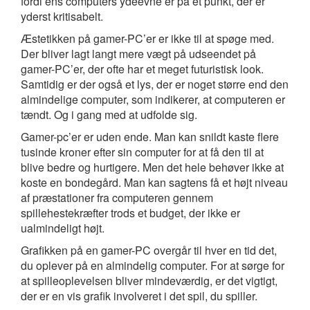
fordi ens computers ydeevne er på et punkt, der er
yderst kritisabelt.
Æstetikken på gamer-PC’er er ikke til at spøge med.
Der bliver lagt langt mere vægt på udseendet på
gamer-PC’er, der ofte har et meget futuristisk look.
Samtidig er der også et lys, der er noget større end den
almindelige computer, som indikerer, at computeren er
tændt. Og i gang med at udfolde sig.
Gamer-pc’er er uden ende. Man kan snildt kaste flere
tusinde kroner efter sin computer for at få den til at
blive bedre og hurtigere. Men det hele behøver ikke at
koste en bondegård. Man kan sagtens få et højt niveau
af præstationer fra computeren gennem
spillehestekræfter trods et budget, der ikke er
ualmindeligt højt.
Grafikken på en gamer-PC overgår til hver en tid det,
du oplever på en almindelig computer. For at sørge for
at spilleoplevelsen bliver mindeværdig, er det vigtigt,
der er en vis grafik involveret i det spil, du spiller.