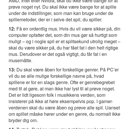
AMD, Intel eller Nvidia, skal du ikke være bange for at
prøve noget nyt. Du skal ikke være bange for at spille
under de indstillinger, som man kan bruge under de
spillemetoder, der er i selve det spil, du spiller.
12:
Få en ordentlig mus. Hvis du vil være sikker på, din
computer opfatter det, som din mus gør så hurtigt som
muligt – og i nogle spil er et splitsekund utrolig meget –
skal du være sikker på, du har fået fat i den helt rigtige
mus. Derudover er det også vigtigt, du får fat i en
musemåtte.
13:
Du skal være åben for forskellige genrer. På PC’er
vil du se alle mulige forskellige navne på, hvad
spillene er for en slags genre. Ofte er genrebegrebet
med til at gøre, at man ikke har lyst til at prøve noget.
Det er lidt ligesom folk i musikkens verden, som
insisterer på ikke at høre eksempelvis pop. I gamer-
verdenen skal du være åben og prøve alle spil. Uanset
om spillet måske hører under en genre, du normalt ikke
bryder dig om.