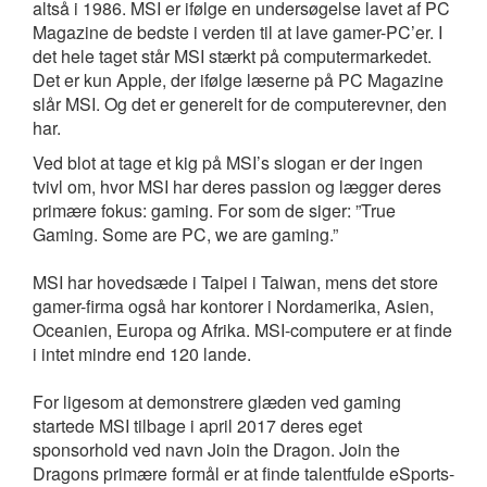
altså i 1986. MSI er ifølge en undersøgelse lavet af PC
Magazine de bedste i verden til at lave gamer-PC’er. I
det hele taget står MSI stærkt på computermarkedet.
Det er kun Apple, der ifølge læserne på PC Magazine
slår MSI. Og det er generelt for de computerevner, den
har.
Ved blot at tage et kig på MSI’s slogan er der ingen
tvivl om, hvor MSI har deres passion og lægger deres
primære fokus: gaming. For som de siger: ”True
Gaming. Some are PC, we are gaming.”
MSI har hovedsæde i Taipei i Taiwan, mens det store
gamer-firma også har kontorer i Nordamerika, Asien,
Oceanien, Europa og Afrika. MSI-computere er at finde
i intet mindre end 120 lande.
For ligesom at demonstrere glæden ved gaming
startede MSI tilbage i april 2017 deres eget
sponsorhold ved navn Join the Dragon. Join the
Dragons primære formål er at finde talentfulde eSports-