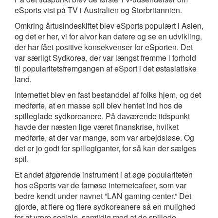
eSports vist på TV i Australien og Storbritannien.
Omkring årtusindeskiftet blev eSports populært i Asien,
og det er her, vi for alvor kan datere og se en udvikling,
der har fået positive konsekvenser for eSporten. Det
var særligt Sydkorea, der var længst fremme i forhold
til popularitetsfremgangen af eSport i det østasiatiske
land.
Internettet blev en fast bestanddel af folks hjem, og det
medførte, at en masse spil blev hentet ind hos de
spilleglade sydkoreanere. På daværende tidspunkt
havde der næsten lige været finanskrise, hvilket
medførte, at der var mange, som var arbejdsløse. Og
det er jo godt for spillegiganter, for så kan der sælges
spil.
Et andet afgørende instrument i at øge populariteten
hos eSports var de famøse internetcafeer, som var
bedre kendt under navnet ”LAN gaming center.” Det
gjorde, at flere og flere sydkoreanere så en mulighed
for at være sociale, samtidig med at de spillede.