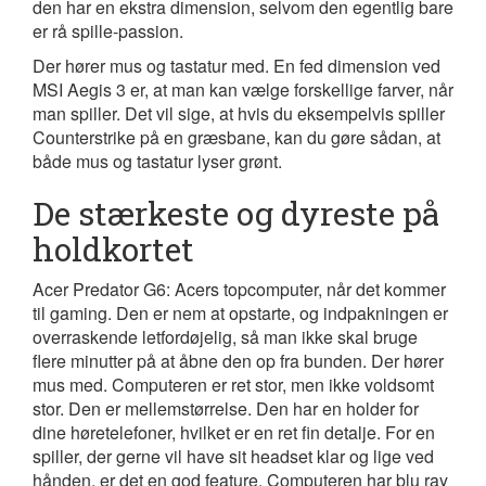
den har en ekstra dimension, selvom den egentlig bare
er rå spille-passion.
Der hører mus og tastatur med. En fed dimension ved
MSI Aegis 3 er, at man kan vælge forskellige farver, når
man spiller. Det vil sige, at hvis du eksempelvis spiller
Counterstrike på en græsbane, kan du gøre sådan, at
både mus og tastatur lyser grønt.
De stærkeste og dyreste på
holdkortet
Acer Predator G6: Acers topcomputer, når det kommer
til gaming. Den er nem at opstarte, og indpakningen er
overraskende letfordøjelig, så man ikke skal bruge
flere minutter på at åbne den op fra bunden. Der hører
mus med. Computeren er ret stor, men ikke voldsomt
stor. Den er mellemstørrelse. Den har en holder for
dine høretelefoner, hvilket er en ret fin detalje. For en
spiller, der gerne vil have sit headset klar og lige ved
hånden, er det en god feature. Computeren har blu ray