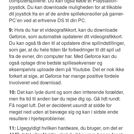
computerspillene. Du kan også købe et Playstation-
joystick. Du kan downloade muligheden for at tilkoble
dit joystick fra en af de andre spillekonsoller på gamer-
PC’en ved at erhverve DS til din PC.
9:
Hvis du har et videografikkort, kan du downloade
Geforce, som automatisk opdaterer dit videografikkort.
Du kan også få den til at opdatere dine spilindstillinger,
som gør, at du hele tiden får forbedringer til dit spil ud
fra de evner, din computer har. Med Geforce kan du
også optage dine bedste spillesekvenser og
eksempelvis uploade dem på Youtube. Det er nok ikke
forkert at sige, at Geforce har mange positive fordele
involveret ved download.
10:
Det kan lyde dumt og som den irriterende forælder,
men fra tid til anden bør du rejse dig op. Gå lidt rundt.
Få noget luft. Det er decideret usundt at sidde for
meget ned uden at bevæge sig og kan i sidste ende
resultere i hjerteproblemer.
11:
Ligegyldigt hvilken hardware, du bruger, om det er