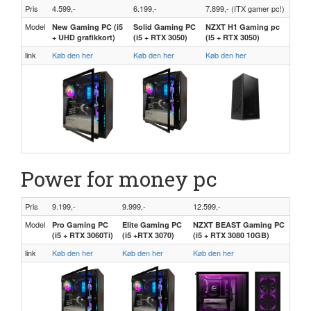
Pris
4.599,-
6.199,-
7.899,- (ITX gamer pc!)
Model
New Gaming PC (i5
Solid Gaming PC
NZXT H1 Gaming pc
+ UHD grafikkort)
(i5 + RTX 3050)
(I5 + RTX 3050)
link
Køb den her
Køb den her
Køb den her
Power for money pc
Pris
9.199,-
9.999,-
12.599,-
Model
Pro Gaming PC
Elite Gaming PC
NZXT BEAST Gaming PC
(i5 + RTX 3060Ti)
(i5 +RTX 3070)
(i5 + RTX 3080 10GB)
link
Køb den her
Køb den her
Køb den her