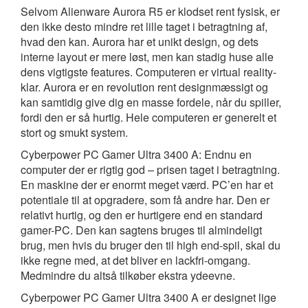
Selvom Alienware Aurora R5 er klodset rent fysisk, er
den ikke desto mindre ret lille taget i betragtning af,
hvad den kan. Aurora har et unikt design, og dets
interne layout er mere løst, men kan stadig huse alle
dens vigtigste features. Computeren er virtual reality-
klar. Aurora er en revolution rent designmæssigt og
kan samtidig give dig en masse fordele, når du spiller,
fordi den er så hurtig. Hele computeren er generelt et
stort og smukt system.
Cyberpower PC Gamer Ultra 3400 A: Endnu en
computer der er rigtig god – prisen taget i betragtning.
En maskine der er enormt meget værd. PC’en har et
potentiale til at opgradere, som få andre har. Den er
relativt hurtig, og den er hurtigere end en standard
gamer-PC. Den kan sagtens bruges til almindeligt
brug, men hvis du bruger den til high end-spil, skal du
ikke regne med, at det bliver en lackfri-omgang.
Medmindre du altså tilkøber ekstra ydeevne.
Cyberpower PC Gamer Ultra 3400 A er designet lige