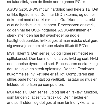
så futuristisk, som de fleste andre gamer-PC’er.
ASUS G20CB-WS71: En harddisk med hele 2 TB. Det
er ikke ligefrem lidt. Den har LED-skærme, og den er
dekoreret med et unikt mønster. Grafikkortet er stærkt –
et af de bedste i cirkulationen. Processoren er stærk,
og den har tre USB-indgange. ASUS-maskinen er
stærk, men den har lidt svagheder på nogle
hastighedspunkter, hvilket gør, at man måske skal gøre
sig overvejelser om at købe ekstra tilkøb til PC’en.
MSI Trident 3: Den ser sej ud og ligner ret meget en
spillekonsol. Den kommer i to farver: hvid og sort. Hvid
er en anelse dyrere end sort. Processoren er stærk, og
den kan give en stærk opløsning. Der er 1 Terabytes
hukommelse, hvilket ikke er så lidt. Computeren kan
stilles både horisontalt og vertikalt. Tastatur og mus er
inkluderet i prisen på computeren.
MSI Aegis 3: Den ser sej ud og har en ”skæv” funktion,
som får den til at se futuristisk ud. Den hælder en
anelse til siden, og det gør, at man får indtrykket af, at