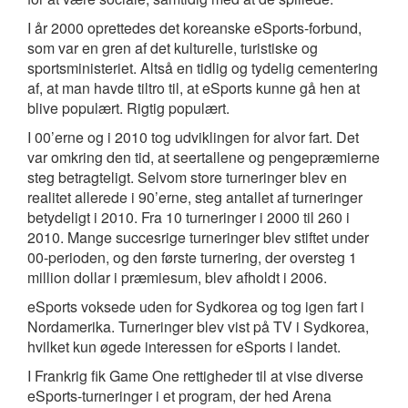
I år 2000 oprettedes det koreanske eSports-forbund,
som var en gren af det kulturelle, turistiske og
sportsministeriet. Altså en tidlig og tydelig cementering
af, at man havde tiltro til, at eSports kunne gå hen at
blive populært. Rigtig populært.
I 00’erne og i 2010 tog udviklingen for alvor fart. Det
var omkring den tid, at seertallene og pengepræmierne
steg betragteligt. Selvom store turneringer blev en
realitet allerede i 90’erne, steg antallet af turneringer
betydeligt i 2010. Fra 10 turneringer i 2000 til 260 i
2010. Mange succesrige turneringer blev stiftet under
00-perioden, og den første turnering, der oversteg 1
million dollar i præmiesum, blev afholdt i 2006.
eSports voksede uden for Sydkorea og tog igen fart i
Nordamerika. Turneringer blev vist på TV i Sydkorea,
hvilket kun øgede interessen for eSports i landet.
I Frankrig fik Game One rettigheder til at vise diverse
eSports-turneringer i et program, der hed Arena