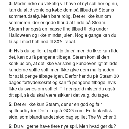
3:
Medmindre du virkelig vil have et nyt spil her og nu,
kan du altid vente og købe dem på tilbud på Steams
sommerudsalg. Men bare rolig. Det er ikke kun om
sommeren, der er gode tilbud at finde på Steam.
Steam har også en masse fine tilbud til dig under
Halloween og ikke mindst julen. Nogle gange kan du
få spil med helt ned til 80% rabat.
4:
Hvis du spiller et spil i to timer, men du ikke kan lide
det, kan du få pengene tilbage. Steam kom til den
konklusion, at det ikke var særlig kundevenligt at lade
kunderne spille spil, men ikke give dem muligheden
for at få penge tilbage igen. Derfor har du på Steam 30
dages fortrydelsesret og kan få pengene tilbage, hvis
ikke du synes om spillet. Til gengæld mister du også
dit spil, så du skal være sikker i det valg, du tager.
5:
Det er ikke kun Steam, der er en god og fair
spilleudbyder. Der er også GOG.com. En fantastisk
side, som blandt andet stod bag spillet The Witcher 3.
6:
Du vil gerne have flere nye spil. Men hvad gør du?