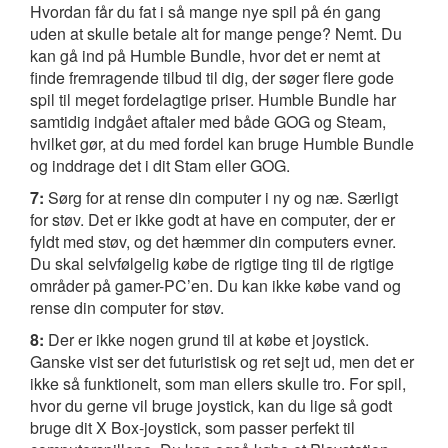
Hvordan får du fat i så mange nye spil på én gang
uden at skulle betale alt for mange penge? Nemt. Du
kan gå ind på Humble Bundle, hvor det er nemt at
finde fremragende tilbud til dig, der søger flere gode
spil til meget fordelagtige priser. Humble Bundle har
samtidig indgået aftaler med både GOG og Steam,
hvilket gør, at du med fordel kan bruge Humble Bundle
og inddrage det i dit Stam eller GOG.
7:
Sørg for at rense din computer i ny og næ. Særligt
for støv. Det er ikke godt at have en computer, der er
fyldt med støv, og det hæmmer din computers evner.
Du skal selvfølgelig købe de rigtige ting til de rigtige
områder på gamer-PC’en. Du kan ikke købe vand og
rense din computer for støv.
8:
Der er ikke nogen grund til at købe et joystick.
Ganske vist ser det futuristisk og ret sejt ud, men det er
ikke så funktionelt, som man ellers skulle tro. For spil,
hvor du gerne vil bruge joystick, kan du lige så godt
bruge dit X Box-joystick, som passer perfekt til