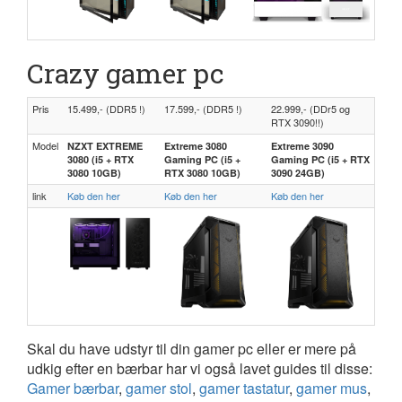
Crazy gamer pc
Pris
15.499,- (DDR5 !)
17.599,- (DDR5 !)
22.999,- (DDr5 og
RTX 3090!!)
Model
NZXT EXTREME
Extreme 3080
Extreme 3090
3080 (i5 + RTX
Gaming PC (i5 +
Gaming PC (i5 + RTX
3080 10GB)
RTX 3080 10GB)
3090 24GB)
link
Køb den her
Køb den her
Køb den her
Skal du have udstyr til din gamer pc eller er mere på
udkig efter en bærbar har vi også lavet guides til disse:
Gamer bærbar
,
gamer stol
,
gamer tastatur
,
gamer mus
,