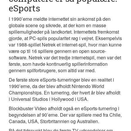
eSports
I 1990’erne meldte internettet sin ankomst på den
globale scene og sikrede, at der kom en masse
spillemuligheder på landkortet. Internettets fremkomst
gjorde, at PC-spils popularitet røg i vejret. Eksempelvis
var 1988-spillet Netrek et internet-spil, hvor man kunne
være op til 16 spillere gennem en open source-
software. Netrek var det tredje internetspil, men var det
første, som havde kontinuerlig spillerinformation
gennem spilforbrugere, som altid var med.
De første store eSports-turneringer blev en realitet i
1990’erne, da der blev afholdt Nintendo World
Championships. En turnering, der hvert år blev afholdt
i Universal Studios i Hollywood i USA.
Blockbuster Video afholdt også en eSports-turnering i
begyndelsen af 90’erne. Der var spillere med fra Chile,
Canada, USA, Storbritannien og Australien.
På det tidspunkt blev de første TV-udsendelser om