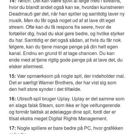
14:
Twitch. Det kan være sjovt at følge med i streams,
hvor du blandt andet også kan se, hvordan kunstneren
Deadmau5 gør det, når han spiller og samtidig laver ny
musik. Men du får også noget ud af at lave dit eget
stream. Ofte kan du få respons fra seere, hvor de
fortæller dig, hvad du skal gøre bedre, og hvilke styrker
du har. Samtidig er det også sådan, at hvis du får nok
følgere, kan du tjene mange penge på din helt egen
kanal. Endnu en grund til at tage chancen. Du kan
ende med at tjene rigtig gode penge på at lave det, du
elsker allermest.
15:
Vær opmærksom på nogle spil, der indeholder mal.
Det er særligt Warner Brothers, der har vist sig som
den helt store synder i det tilfælde.
16:
Ubisoft-spil bruger Uplay. Uplay er det samme som
en slags falsk Steam, som ikke er lige velfungerende
og formår faktisk at ødelægge dine spil, fordi der er
tilsat ekstra meget Digital Rights Management.
17:
Nogle spillere er bare bedre på PC, hvor grafikken