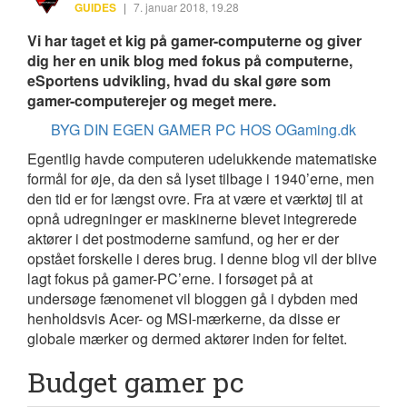
GUIDES
|
7. januar 2018, 19.28
Vi har taget et kig på gamer-computerne og giver
dig her en unik blog med fokus på computerne,
eSportens udvikling, hvad du skal gøre som
gamer-computerejer og meget mere.
BYG DIN EGEN GAMER PC HOS OGaming.dk
Egentlig havde computeren udelukkende matematiske
formål for øje, da den så lyset tilbage i 1940’erne, men
den tid er for længst ovre. Fra at være et værktøj til at
opnå udregninger er maskinerne blevet integrerede
aktører i det postmoderne samfund, og her er der
opstået forskelle i deres brug. I denne blog vil der blive
lagt fokus på gamer-PC’erne. I forsøget på at
undersøge fænomenet vil bloggen gå i dybden med
henholdsvis Acer- og MSI-mærkerne, da disse er
globale mærker og dermed aktører inden for feltet.
Budget gamer pc