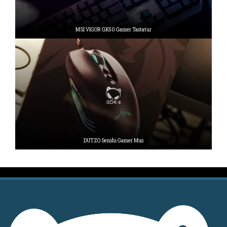
MSI VIGOR GK50 Gamer Tastatur
DUTZO Senshi Gamer Mus