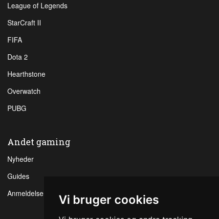
League of Legends
StarCraft II
FIFA
Dota 2
Hearthstone
Overwatch
PUBG
Andet gaming
Nyheder
Guides
Anmeldelser
Vi bruger cookies