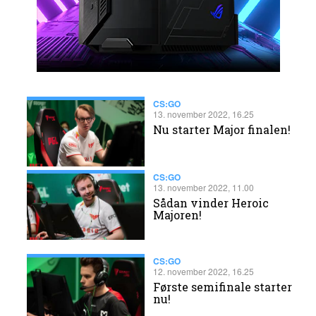
CS:GO
13. november 2022, 16.25
Nu starter Major finalen!
CS:GO
13. november 2022, 11.00
Sådan vinder Heroic
Majoren!
CS:GO
12. november 2022, 16.25
Første semifinale starter
nu!