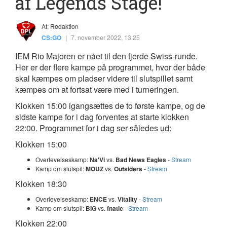
af Legends Stage!
Af: Redaktion
CS:GO
|
7. november 2022, 13.25
IEM Rio Majoren er nået til den fjerde Swiss-runde.
Her er der flere kampe på programmet, hvor der både
skal kæmpes om pladser videre til slutspillet samt
kæmpes om at fortsat være med i turneringen.
Klokken 15:00 igangsættes de to første kampe, og de
sidste kampe for i dag forventes at starte klokken
22:00. Programmet for i dag ser således ud:
Klokken 15:00
Overlevelseskamp:
Na'Vi
vs.
Bad
News
Eagles
-
Stream
Kamp om slutspil:
MOUZ
vs.
Outsiders
-
Stream
Klokken 18:30
Overlevelseskamp:
ENCE
vs.
Vitality
-
Stream
Kamp om slutspil:
BIG
vs.
fnatic
-
Stream
Klokken 22:00