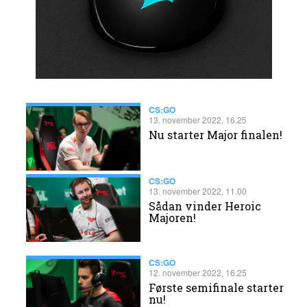
CS:GO
13. november 2022, 16.25
Nu starter Major finalen!
CS:GO
13. november 2022, 11.00
Sådan vinder Heroic
Majoren!
CS:GO
12. november 2022, 16.25
Første semifinale starter
nu!