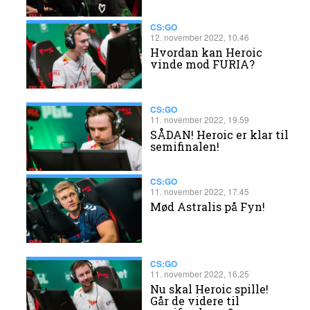
CS:GO
12. november 2022, 10.46
​Hvordan kan Heroic
vinde mod FURIA?
CS:GO
11. november 2022, 19.59
SÅDAN! Heroic er klar til
semifinalen!
CS:GO
11. november 2022, 17.45
Mød Astralis på Fyn!
CS:GO
11. november 2022, 16.25
Nu skal Heroic spille!
Går de videre til