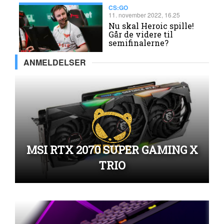
CS:GO
11. november 2022, 16.25
Nu skal Heroic spille!
Går de videre til
semifinalerne?
ANMELDELSER
MSI RTX 2070 SUPER GAMING X
TRIO