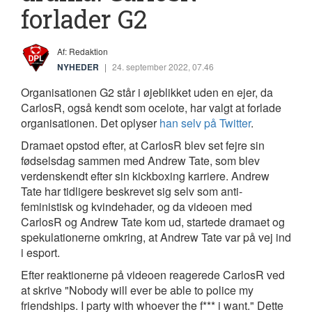
forlader G2
Af: Redaktion
NYHEDER
|
24. september 2022, 07.46
Organisationen G2 står i øjeblikket uden en ejer, da
CarlosR, også kendt som ocelote, har valgt at forlade
organisationen. Det oplyser
han selv på Twitter
.
Dramaet opstod efter, at CarlosR blev set fejre sin
fødselsdag sammen med Andrew Tate, som blev
verdenskendt efter sin kickboxing karriere. Andrew
Tate har tidligere beskrevet sig selv som anti-
feministisk og kvindehader, og da videoen med
CarlosR og Andrew Tate kom ud, startede dramaet og
spekulationerne omkring, at Andrew Tate var på vej ind
i esport.
Efter reaktionerne på videoen reagerede CarlosR ved
at skrive "Nobody will ever be able to police my
friendships. I party with whoever the f*** i want." Dette