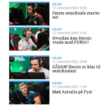
CS:GO
12. november 2022, 16.25
Første semifinale starter
nu!
CS:GO
12. november 2022, 10.46
​Hvordan kan Heroic
vinde mod FURIA?
CS:GO
11. november 2022, 19.59
SÅDAN! Heroic er klar til
semifinalen!
CS:GO
11. november 2022, 17.45
Mød Astralis på Fyn!