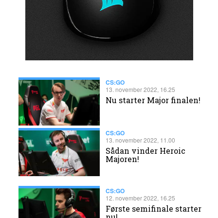
CS:GO
13. november 2022, 16.25
Nu starter Major finalen!
CS:GO
13. november 2022, 11.00
Sådan vinder Heroic
Majoren!
CS:GO
12. november 2022, 16.25
Første semifinale starter
nu!