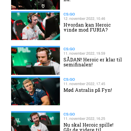
CS:GO
12. november 2022, 10.46
​Hvordan kan Heroic
vinde mod FURIA?
CS:GO
11. november 2022, 19.59
SÅDAN! Heroic er klar til
semifinalen!
CS:GO
11. november 2022, 17.45
Mød Astralis på Fyn!
CS:GO
11. november 2022, 16.25
Nu skal Heroic spille!
Går de videre til