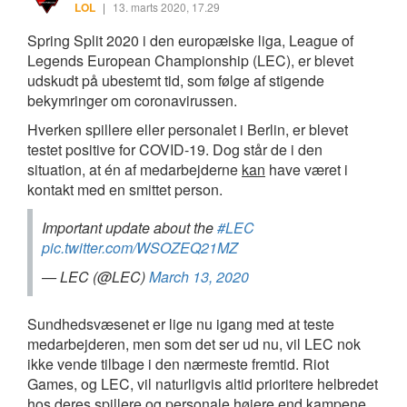
LOL
|
13. marts 2020, 17.29
Spring Split 2020 i den europæiske liga, League of
Legends European Championship (LEC), er blevet
udskudt på ubestemt tid, som følge af stigende
bekymringer om coronavirussen.
Hverken spillere eller personalet i Berlin, er blevet
testet positive for COVID-19. Dog står de i den
situation, at én af medarbejderne
kan
have været i
kontakt med en smittet person.
Important update about the
#LEC
pic.twitter.com/WSOZEQ21MZ
— LEC (@LEC)
March 13, 2020
Sundhedsvæsenet er lige nu igang med at teste
medarbejderen, men som det ser ud nu, vil LEC nok
ikke vende tilbage i den nærmeste fremtid. Riot
Games, og LEC, vil naturligvis altid prioritere helbredet
hos deres spillere og personale højere end kampene.