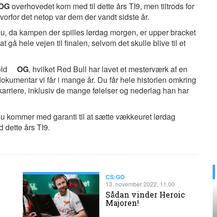
OG
overhovedet kom med til dette års TI9, men tiltrods for
hvorfor det netop var dem der vandt sidste år.
dnu, da kampen der spilles lørdag morgen, er upper bracket
t gå hele vejen til finalen, selvom det skulle blive til et
old
OG
, hvilket Red Bull har lavet et mesterværk af en
okumentar vi får i mange år. Du får hele historien omkring
arriere, inklusiv de mange følelser og nederlag han har
 du kommer med garanti til at sætte vækkeuret lørdag
ed dette års TI9.
CS:GO
13. november 2022, 11.00
Sådan vinder Heroic
Majoren!