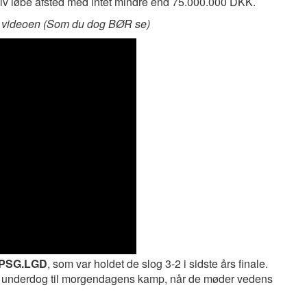
elv løbe afsted med intet mindre end 75.000.000 DKK.
er videoen (Som du dog BØR se)
PSG.LGD
, som var holdet de slog 3-2 i sidste års finale.
 underdog til morgendagens kamp, når de møder vedens