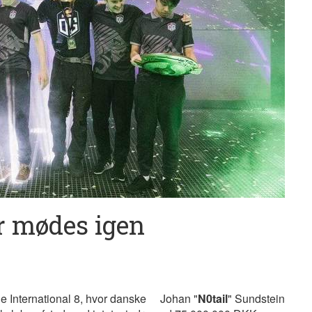
er mødes igen
he International 8, hvor danske
Johan "
N0tail
" Sundstein