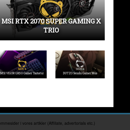
MSI RTX 2070 SUPER GAMING X
TRIO
MSI VIGOR GK50 Gamer Tastatur
DUTZO Senshi Gamer Mus
der i vores artikler (Affiliate, advertorials etc.)