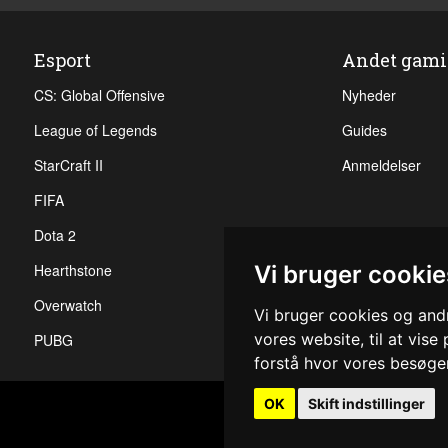
Esport
Andet gam
CS: Global Offensive
Nyheder
League of Legends
Guides
StarCraft II
Anmeldelser
FIFA
Dota 2
Vi bruger cookie
Hearthstone
Overwatch
Vi bruger cookies og andr
vores website, til at vise
PUBG
forstå hvor vores besøg
OK
Skift indstillinger