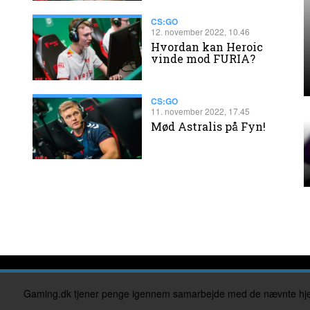
CS:GO
12. november 2022, 10.46
​Hvordan kan Heroic
vinde mod FURIA?
CS:GO
11. november 2022, 17.45
Mød Astralis på Fyn!
Gaming.dk tjener penge igennem samarbejde med de nævnte hjemmesi