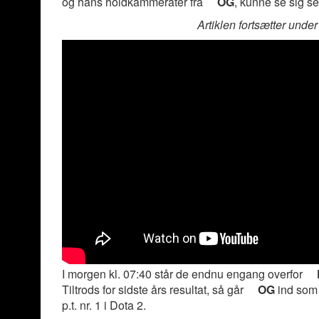
og hans holdkammerater fra
OG
, kunne se sig s
Artiklen fortsætter und
I morgen kl. 07:40 står de endnu engang overfor
Tiltrods for sidste års resultat, så går
OG
ind som
p.t. nr. 1 i Dota 2.