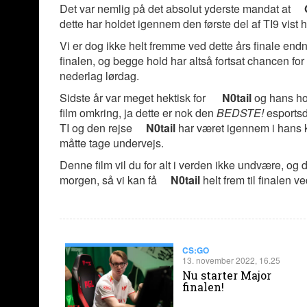
Det var nemlig på det absolut yderste mandat at
dette har holdet igennem den første del af TI9 vist 
Vi er dog ikke helt fremme ved dette års finale en
finalen, og begge hold har altså fortsat chancen for a
nederlag lørdag.
Sidste år var meget hektisk for
N0tail
og hans h
film omkring, ja dette er nok den
BEDSTE!
esportsd
TI og den rejse
N0tail
har været igennem i hans k
måtte tage undervejs.
Denne film vil du for alt i verden ikke undvære, og
morgen, så vi kan få
N0tail
helt frem til finalen v
CS:GO
13. november 2022, 16.25
Nu starter Major
finalen!