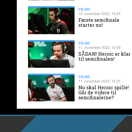
CS:GO
12. november 2022, 16.25
Første semifinale
starter nu!
CS:GO
11. november 2022, 19.59
SÅDAN! Heroic er klar
til semifinalen!
CS:GO
11. november 2022, 16.25
Nu skal Heroic spille!
Går de videre til
semifinalerne?