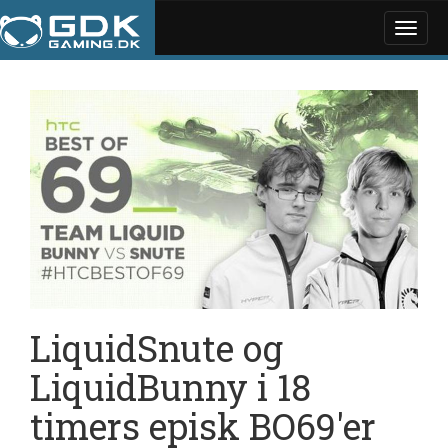
Toggle
naviga
LiquidSnute og
LiquidBunny i 18
timers episk BO69'er