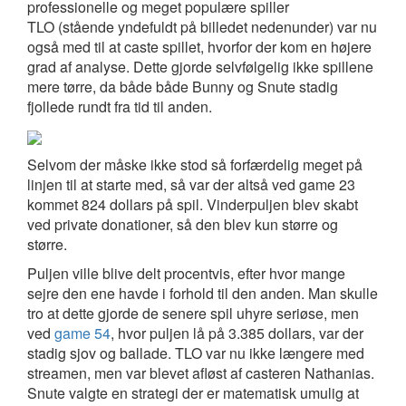
professionelle og meget populære spiller
TLO (stående yndefuldt på billedet nedenunder) var nu
også med til at caste spillet, hvorfor der kom en højere
grad af analyse. Dette gjorde selvfølgelig ikke spillene
mere tørre, da både både Bunny og Snute stadig
fjollede rundt fra tid til anden.
Selvom der måske ikke stod så forfærdelig meget på
linjen til at starte med, så var der altså ved game 23
kommet 824 dollars på spil. Vinderpuljen blev skabt
ved private donationer, så den blev kun større og
større.
Puljen ville blive delt procentvis, efter hvor mange
sejre den ene havde i forhold til den anden. Man skulle
tro at dette gjorde de senere spil uhyre seriøse, men
ved
game 54
, hvor puljen lå på 3.385 dollars, var der
stadig sjov og ballade. TLO var nu ikke længere med
streamen, men var blevet afløst af casteren Nathanias.
Snute valgte en strategi der er matematisk umulig at