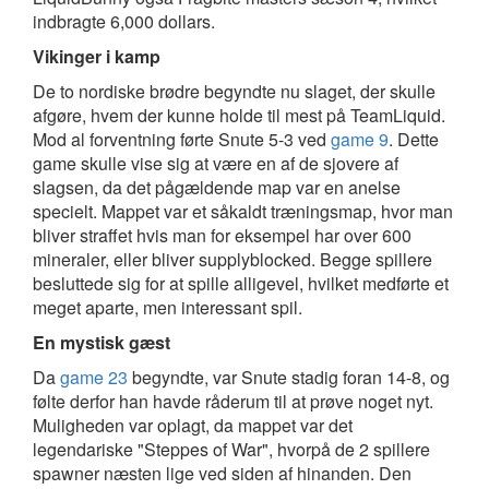
indbragte 6,000 dollars.
Vikinger i kamp
De to nordiske brødre begyndte nu slaget, der skulle
afgøre, hvem der kunne holde til mest på TeamLiquid.
Mod al forventning førte Snute 5-3 ved
game 9
. Dette
game skulle vise sig at være en af de sjovere af
slagsen, da det pågældende map var en anelse
specielt. Mappet var et såkaldt træningsmap, hvor man
bliver straffet hvis man for eksempel har over 600
mineraler, eller bliver supplyblocked. Begge spillere
besluttede sig for at spille alligevel, hvilket medførte et
meget aparte, men interessant spil.
En mystisk gæst
Da
game 23
begyndte, var Snute stadig foran 14-8, og
følte derfor han havde råderum til at prøve noget nyt.
Muligheden var oplagt, da mappet var det
legendariske "Steppes of War", hvorpå de 2 spillere
spawner næsten lige ved siden af hinanden. Den