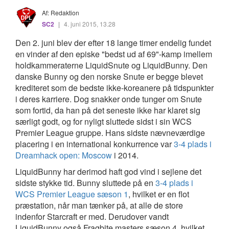
Af: Redaktion
SC2
|
4. juni 2015, 13.28
Den 2. juni blev der efter 18 lange timer endelig fundet
en vinder af den episke "bedst ud af 69"-kamp imellem
holdkammeraterne LiquidSnute og LiquidBunny. Den
danske Bunny og den norske Snute er begge blevet
krediteret som de bedste ikke-koreanere på tidspunkter
i deres karriere. Dog snakker onde tunger om Snute
som fortid, da han på det seneste ikke har klaret sig
særligt godt, og for nyligt sluttede sidst i sin WCS
Premier League gruppe. Hans sidste nævneværdige
placering i en international konkurrence var
3-4 plads i
Dreamhack open: Moscow
i 2014.
LiquidBunny har derimod haft god vind i sejlene det
sidste stykke tid. Bunny sluttede på en
3-4 plads i
WCS Premier League sæson 1
, hvilket er en flot
præstation, når man tænker på, at alle de store
indenfor Starcraft er med. Derudover vandt
LiquidBunny også Fragbite masters sæson 4, hvilket