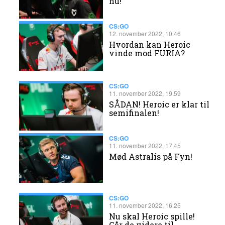
nu!
CS:GO
12. november 2022, 10.46
​Hvordan kan Heroic
vinde mod FURIA?
CS:GO
11. november 2022, 19.59
SÅDAN! Heroic er klar til
semifinalen!
CS:GO
11. november 2022, 17.45
Mød Astralis på Fyn!
CS:GO
11. november 2022, 16.25
Nu skal Heroic spille!
Går de videre til