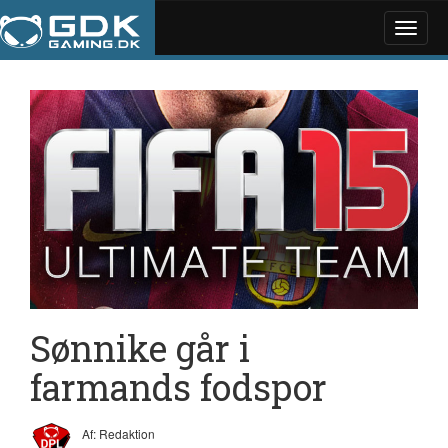
Toggle
naviga
Sønnike går i
farmands fodspor
Af: Redaktion