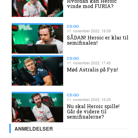
​Hvordan kan Heroic
vinde mod FURIA?
CS:GO
11. november 2022, 19.59
SÅDAN! Heroic er klar til
semifinalen!
CS:GO
11. november 2022, 17.45
Mød Astralis på Fyn!
CS:GO
11. november 2022, 16.25
Nu skal Heroic spille!
Går de videre til
semifinalerne?
ANMELDELSER