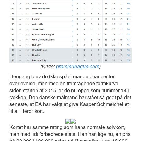
(Kilde:
premierleague.com
)
Dengang blev de ikke spået mange chancer for
overlevelse, men med en fremragende formkurve
siden starten af 2015, er de nu oppe som nummer 14 i
rækken. Den danske målmand har stået så godt på det
seneste, at EA har valgt at give Kasper Schmeichel et
lilla "Hero" kort.
Kortet har samme rating som hans normale sølvkort,
men med lidt forbedrede stats. Han har, lige nu, en pris
på 20.000 til 30.000 coins på Playstation 4 og 15.000