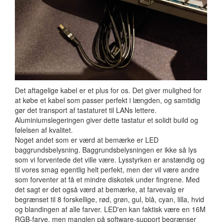
Det aftagelige kabel er et plus for os. Det giver mulighed for
at købe et kabel som passer perfekt i længden, og samtidig
gør det transport af tastaturet til LANs lettere.
Aluminiumslegeringen giver dette tastatur et solidt build og
følelsen af kvalitet.
Noget andet som er værd at bemærke er LED
baggrundsbelysning. Baggrundsbelysningen er ikke så lys
som vi forventede det ville være. Lysstyrken er anstændig og
til vores smag egentlig helt perfekt, men der vil være andre
som forventer at få et mindre diskotek under fingrene. Med
det sagt er det også værd at bemærke, at farvevalg er
begrænset til 8 forskellige, rød, grøn, gul, blå, cyan, lilla, hvid
og blandingen af alle farver. LED'en kan faktisk være en 16M
RGB-farve, men manglen på software-support begrænser