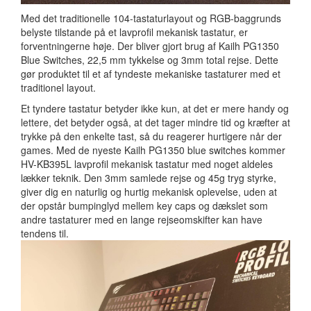
Med det traditionelle 104-tastaturlayout og RGB-baggrunds
belyste tilstande på et lavprofil mekanisk tastatur, er
forventningerne høje. Der bliver gjort brug af Kailh PG1350
Blue Switches, 22,5 mm tykkelse og 3mm total rejse. Dette
gør produktet til et af tyndeste mekaniske tastaturer med et
traditionel layout.
Et tyndere tastatur betyder ikke kun, at det er mere handy og
lettere, det betyder også, at det tager mindre tid og kræfter at
trykke på den enkelte tast, så du reagerer hurtigere når der
games. Med de nyeste Kailh PG1350 blue switches kommer
HV-KB395L lavprofil mekanisk tastatur med noget aldeles
lækker teknik. Den 3mm samlede rejse og 45g tryg styrke,
giver dig en naturlig og hurtig mekanisk oplevelse, uden at
der opstår bumpinglyd mellem key caps og dækslet som
andre tastaturer med en lange rejseomskifter kan have
tendens til.